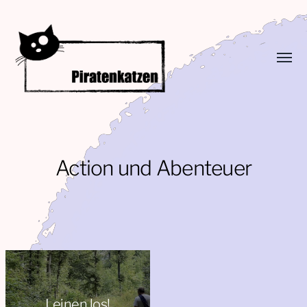
Menü
umsch
Piratenkatzen
Action und Abenteuer
Leinen los!