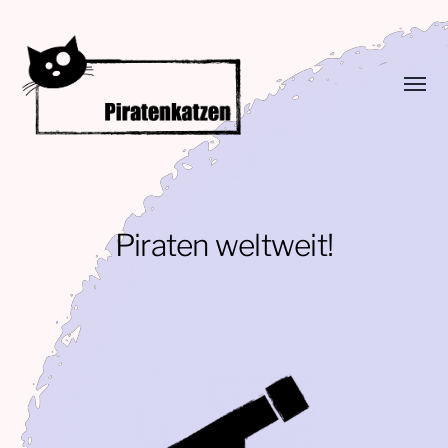
Menü
umsch
Piratenkatzen
Piraten weltweit!