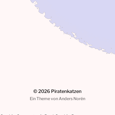
Beinamputation &
Spanien
Beckenfraktur
Lysin – hilft es denn?
Katzenschnupfen
© 2026
Piratenkatzen
Ein Theme von
Anders Norén