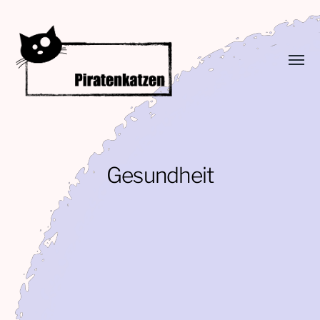
Menü
umsch
Piratenkatzen
Gesundheit
Handaufzuchten
Pfotenamputation