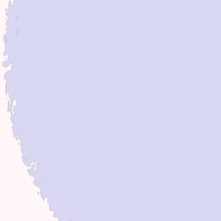
Qualzucht
Parvovirus
Felines Herpesvirus
Ataxie
Typ 1