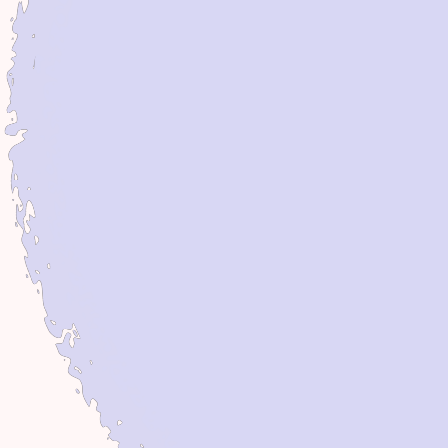
Jahre
Eingewöhnung:
Pfotenamputation
Klartext
Qualzucht
Parvovirus