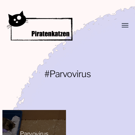
Menü
umsch
Piratenkatzen
#Parvovirus
Parvovirus