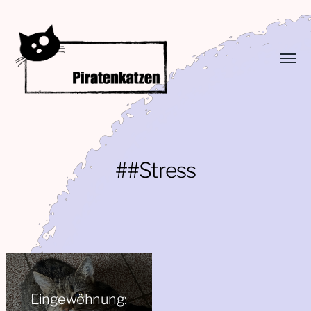
Menü
umsch
Piratenkatzen
##Stress
Eingewöhnung: